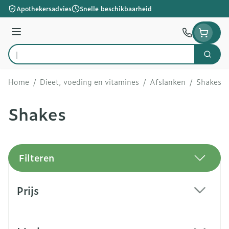
Ga naar de inhoud
Apothekersadvies
Snelle beschikbaarheid
Menu
Zoek
Product, merk, categorie...
Home
/
Dieet, voeding en vitamines
/
Afslanken
/
Shakes
Shakes
Filteren
Doorgaan naar productlijst
Prijs
filter