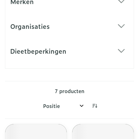
Merken
filter
Organisaties
filter
Dieetbeperkingen
filter
7
producten
Sorteer op: