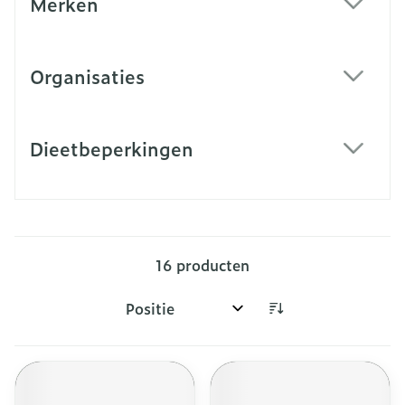
Merken
filter
Organisaties
filter
Dieetbeperkingen
filter
16
producten
Sorteer op: