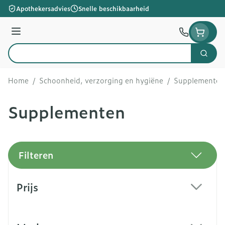
Ga naar de inhoud
Apothekersadvies
Snelle beschikbaarheid
Menu
Zoek
Product, merk, categorie...
Home
/
Schoonheid, verzorging en hygiëne
/
Supplementen
Supplementen
Filteren
Doorgaan naar productlijst
Prijs
filter