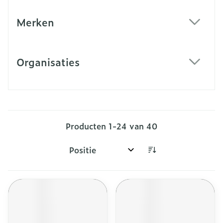
Merken
filter
Organisaties
filter
Producten
1
-
24
van
40
Sorteer op: