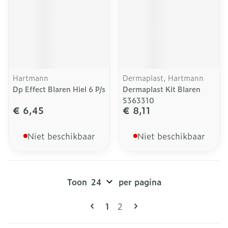
Hartmann
Dermaplast, Hartmann
Dp Effect Blaren Hiel 6 P/s
Dermaplast Kit Blaren
5363310
€ 6,45
€ 8,11
Niet beschikbaar
Niet beschikbaar
Toon
per pagina
Pagina's
U lees momenteel pagina
Pagina
1
2