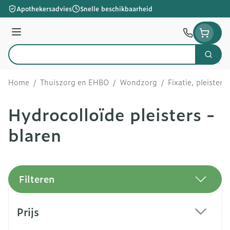
Ga naar de inhoud
Apothekersadvies
Snelle beschikbaarheid
Menu
Zoek
Product, merk, categorie...
Home
/
Thuiszorg en EHBO
/
Wondzorg
/
Fixatie, pleisters
Hydrocolloïde pleisters -
blaren
Filteren
Doorgaan naar productlijst
Prijs
filter