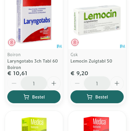
Geneesmiddel
Geneesmiddel
Boiron
Gsk
Laryngotabs 3ch Tabl 60
Lemocin Zuigtabl 50
Boiron
€ 10,61
€ 9,20
Aantal
Aantal
Bestel
Bestel