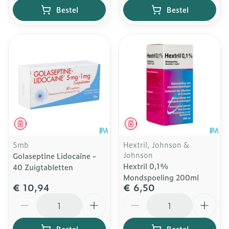
Bestel
Bestel
Geneesmiddel
Geneesmiddel
Smb
Hextril, Johnson &
Johnson
Golaseptine Lidocaïne -
Hextril 0,1%
40 Zuigtabletten
Mondspoeling 200ml
€ 10,94
€ 6,50
Aantal
Aantal
Bestel
Bestel