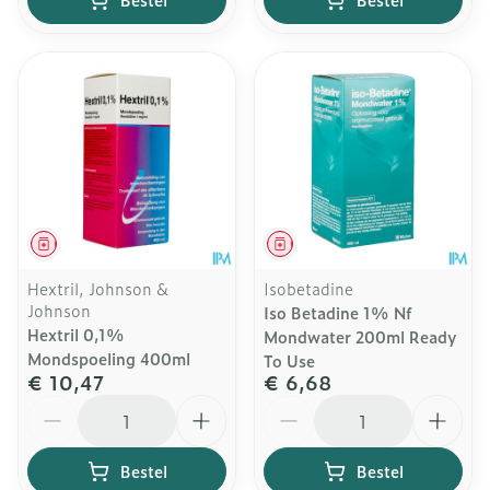
Geneesmiddel
Geneesmiddel
Hextril, Johnson &
Isobetadine
Johnson
Iso Betadine 1% Nf
Hextril 0,1%
Mondwater 200ml Ready
Mondspoeling 400ml
To Use
€ 10,47
€ 6,68
Aantal
Aantal
Bestel
Bestel