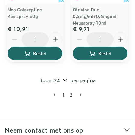
Neo Golaseptine
Otrivine Duo
Keelspray 30g
0,5mg/ml+0,6mg/ml
Neusspray 10ml
€ 10,91
€ 9,71
Aantal
Aantal
Bestel
Bestel
Toon
per pagina
Pagina's
U lees momenteel pagina
Pagina
1
2
Neem contact met ons op