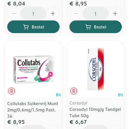
€ 8,04
€ 8,95
Aantal
Aantal
Bestel
Bestel
Geneesmiddel
Geneesmiddel
Corsodyl
Collutabs Suikervrij Munt
Corsodyl 10mg/g Tandgel
2mg/0,6mg/1,5mg Past.
Tube 50g
36
€ 8,95
€ 6,67
Aantal
Aantal