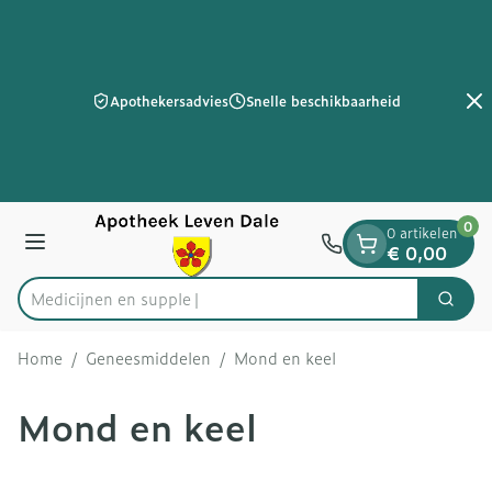
Dia 2 van 2
Ga naar de inhoud
Apothekersadvies
Snelle beschikbaarheid
0
0 artikelen
Menu
€ 0,00
Zoek
Product, merk, categorie...
Home
/
Geneesmiddelen
/
Mond en keel
Mond en keel