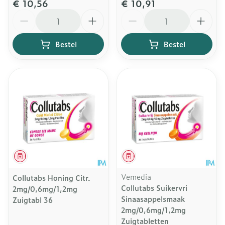
€ 10,56
€ 10,91
Aantal
Aantal
Bestel
Bestel
Geneesmiddel
Geneesmiddel
Vemedia
Collutabs Honing Citr.
Collutabs Suikervri
2mg/0,6mg/1,2mg
Sinaasappelsmaak
Zuigtabl 36
2mg/0,6mg/1,2mg
Zuigtabletten