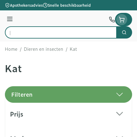
Ga naar de inhoud
Apothekersadvies
Snelle beschikbaarheid
Menu
Zoek
Product, merk, categorie...
Home
/
Dieren en insecten
/
Kat
Kat
Filteren
Doorgaan naar productlijst
Prijs
filter