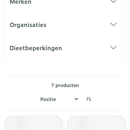
Merken
filter
Organisaties
filter
Dieetbeperkingen
filter
7
producten
Sorteer op: