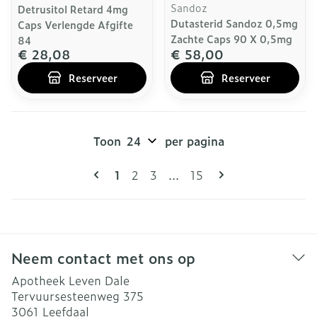
Sandoz
Detrusitol Retard 4mg
Dutasterid Sandoz 0,5mg
Caps Verlengde Afgifte
Zachte Caps 90 X 0,5mg
84
€ 28,08
€ 58,00
Reserveer
Reserveer
Toon
per pagina
Pagina's
U lees momenteel pagina
Pagina
Pagina
Pagina
1
2
3
...
15
Neem contact met ons op
Apotheek Leven Dale
Tervuursesteenweg 375
3061
Leefdaal