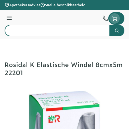
Ga naar de inhoud
Apothekersadvies
Snelle beschikbaarheid
Menu
Zoek
Product, merk, categorie...
Rosidal K Elastische Windel 8cmx5m
22201