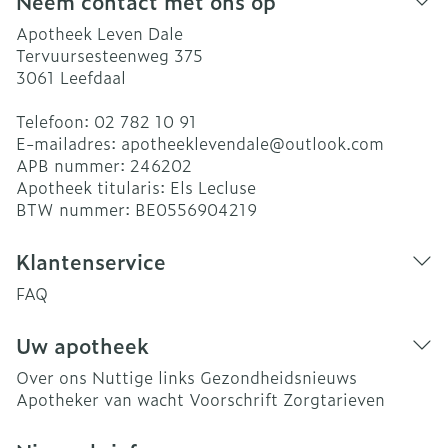
Neem contact met ons op
Apotheek Leven Dale
Tervuursesteenweg 375
3061
Leefdaal
Telefoon:
02 782 10 91
E-mailadres:
apotheeklevendale@
outlook.com
APB nummer:
246202
Apotheek titularis:
Els Lecluse
BTW nummer:
BE0556904219
Klantenservice
FAQ
Uw apotheek
Over ons
Nuttige links
Gezondheidsnieuws
Apotheker van wacht
Voorschrift
Zorgtarieven