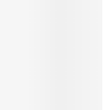
erende
Parfums en
geurproducten
CBD