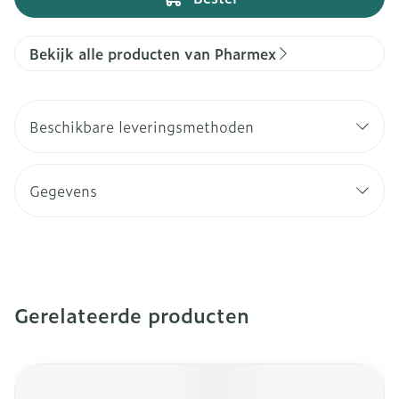
Bekijk alle producten van Pharmex
Beschikbare leveringsmethoden
Gegevens
Gerelateerde producten
Navigeren door de elementen van de carrousel is mogeli
Druk om carrousel over te slaan
Druk op om naar carrouselnavigatie te gaan