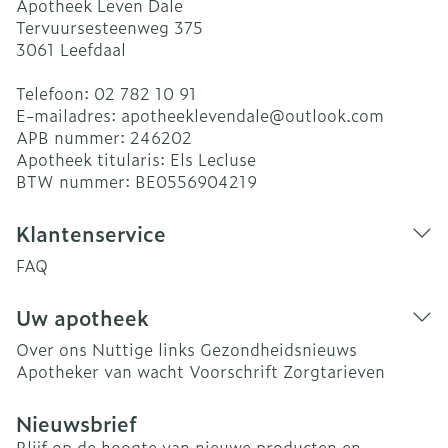
Apotheek Leven Dale
Tervuursesteenweg 375
3061
Leefdaal
Telefoon:
02 782 10 91
E-mailadres:
apotheeklevendale@
outlook.com
APB nummer:
246202
Apotheek titularis:
Els Lecluse
BTW nummer:
BE0556904219
Klantenservice
FAQ
Uw apotheek
Over ons
Nuttige links
Gezondheidsnieuws
Apotheker van wacht
Voorschrift
Zorgtarieven
Nieuwsbrief
Blijf op de hoogte van nieuwe producten en