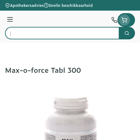
Ga naar de inhoud
Apothekersadvies
Snelle beschikbaarheid
Menu
Zoek
Product, merk, categorie...
Max-o-force Tabl 300