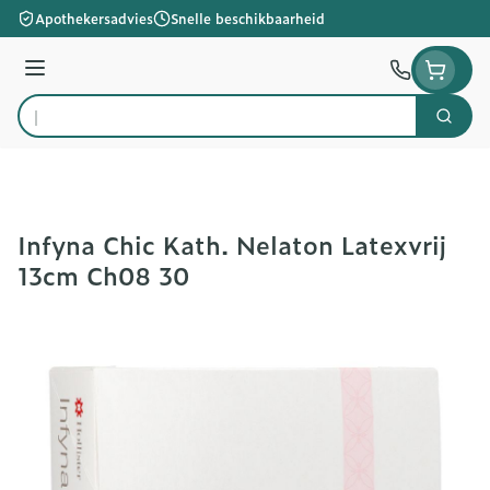
Ga naar de inhoud
Apothekersadvies
Snelle beschikbaarheid
Menu
Zoek
Product, merk, categorie...
Infyna Chic Kath. Nelaton Latexvrij
13cm Ch08 30