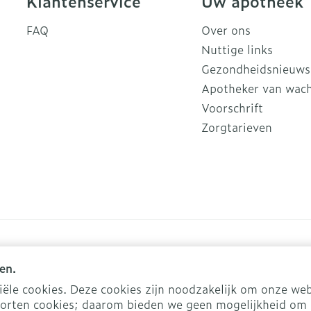
Klantenservice
Uw apotheek
FAQ
Over ons
Nuttige links
Gezondheidsnieuws
Apotheker van wac
Voorschrift
Zorgtarieven
en.
le cookies. Deze cookies zijn noodzakelijk om onze web
orten cookies; daarom bieden we geen mogelijkheid om 
kies
ODR-platform