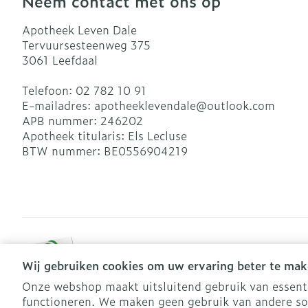
Neem contact met ons op
Apotheek Leven Dale
Tervuursesteenweg 375
3061
Leefdaal
Telefoon:
02 782 10 91
E-mailadres:
apotheeklevendale@
outlook.com
APB nummer:
246202
Apotheek titularis:
Els Lecluse
BTW nummer:
BE0556904219
Wij gebruiken cookies om uw ervaring beter te mak
Onze webshop maakt uitsluitend gebruik van essentië
functioneren. We maken geen gebruik van andere so
Algemene verkoopsvoorwaarden
Privacy disclaimer
Coo