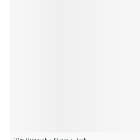
Wm Urinezak + Steun + Haak