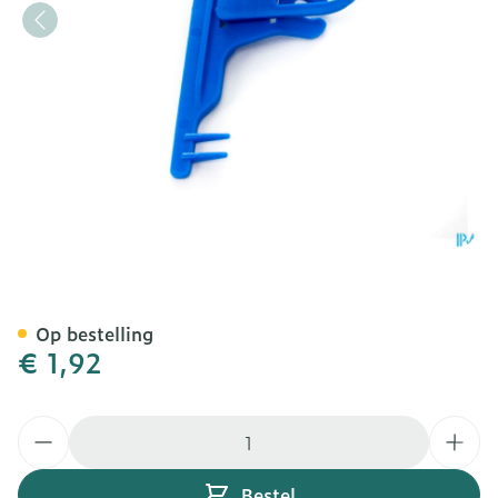
Wm Urinezak + Steun + H
Op bestelling
€ 1,92
Aantal
Bestel