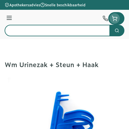
Ga naar de inhoud
Apothekersadvies
Snelle beschikbaarheid
Menu
Zoek
Product, merk, categorie...
Wm Urinezak + Steun + Haak