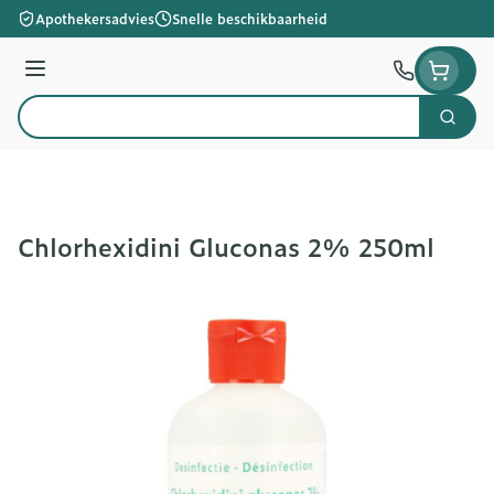
Ga naar de inhoud
Apothekersadvies
Snelle beschikbaarheid
Menu
Zoek
Product, merk, categorie...
Chlorhexidini Gluconas 2% 250ml