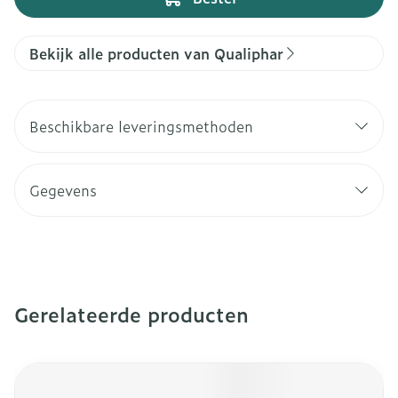
Bekijk alle producten van Qualiphar
Beschikbare leveringsmethoden
Gegevens
Gerelateerde producten
Navigeren door de elementen van de carrousel is mogeli
Druk om carrousel over te slaan
Druk op om naar carrouselnavigatie te gaan