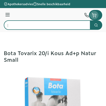
Ga naar de inhoud
Apothekersadvies
Snelle beschikbaarheid
Menu
Zoek
Product, merk, categorie...
Bota Tovarix 20/i Kous Ad+p Natur
Small