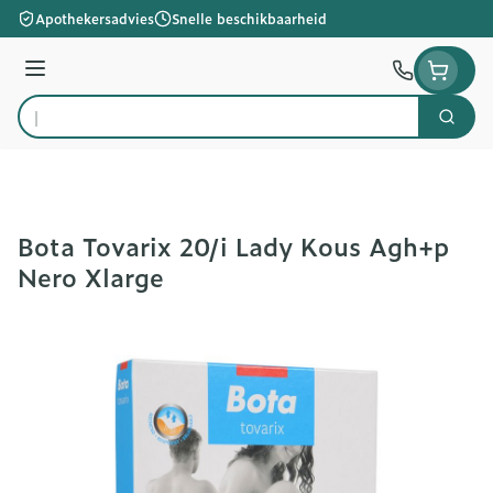
Ga naar de inhoud
Apothekersadvies
Snelle beschikbaarheid
Menu
Zoek
Product, merk, categorie...
Bota Tovarix 20/i Lady Kous Agh+p
Nero Xlarge