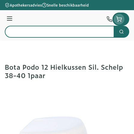
Ga naar de inhoud
Apothekersadvies
Snelle beschikbaarheid
Menu
Zoek
Product, merk, categorie...
Bota Podo 12 Hielkussen Sil. Schelp
38-40 1paar