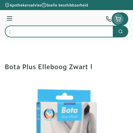
Ga naar de inhoud
Apothekersadvies
Snelle beschikbaarheid
Menu
Zoek
Product, merk, categorie...
Bota Plus Elleboog Zwart l