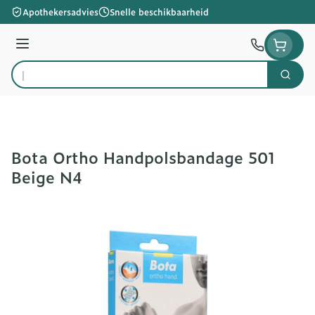
Ga naar de inhoud
Apothekersadvies
Snelle beschikbaarheid
Menu
Zoek
Product, merk, categorie...
Bota Ortho Handpolsbandage 501
Beige N4