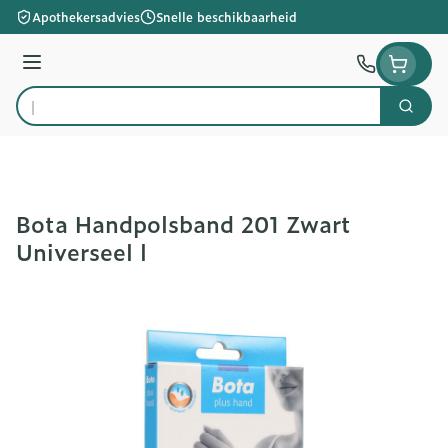
Ga naar de inhoud
Apothekersadvies
Snelle beschikbaarheid
Menu
Zoek
Product, merk, categorie...
Bota Handpolsband 201 Zwart
Universeel l