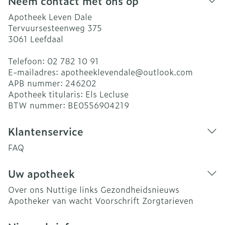
Neem contact met ons op
Apotheek Leven Dale
Tervuursesteenweg 375
3061
Leefdaal
Telefoon:
02 782 10 91
E-mailadres:
apotheeklevendale@
outlook.com
APB nummer:
246202
Apotheek titularis:
Els Lecluse
BTW nummer:
BE0556904219
Klantenservice
FAQ
Uw apotheek
Over ons
Nuttige links
Gezondheidsnieuws
Apotheker van wacht
Voorschrift
Zorgtarieven