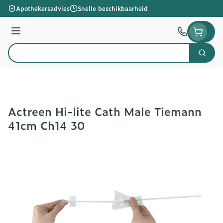
Ga naar de inhoud
Apothekersadvies
Snelle beschikbaarheid
Menu
Zoek
Product, merk, categorie...
Actreen Hi-lite Cath Male Tiemann
41cm Ch14 30