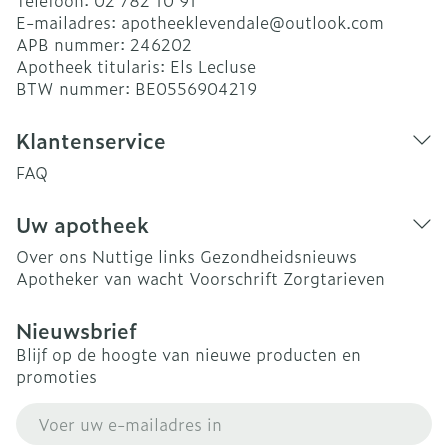
Telefoon:
02 782 10 91
E-mailadres:
apotheeklevendale@
outlook.com
APB nummer:
246202
Apotheek titularis:
Els Lecluse
BTW nummer:
BE0556904219
Klantenservice
FAQ
Uw apotheek
Over ons
Nuttige links
Gezondheidsnieuws
Apotheker van wacht
Voorschrift
Zorgtarieven
Nieuwsbrief
Blijf op de hoogte van nieuwe producten en
promoties
E-mail adres