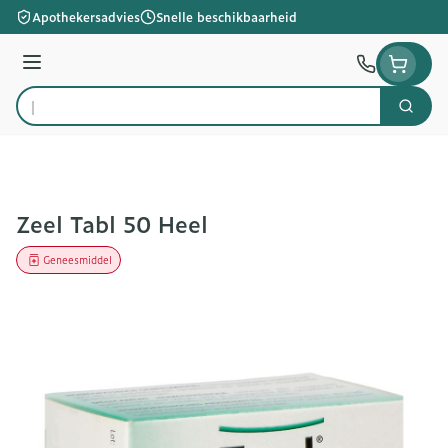
Ga naar de inhoud
Apothekersadvies
Snelle beschikbaarheid
Menu
Zoek
Product, merk, categorie...
Zeel Tabl 50 Heel
Geneesmiddel