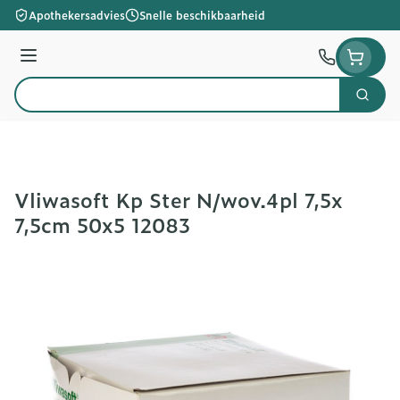
Ga naar de inhoud
Apothekersadvies
Snelle beschikbaarheid
Menu
Zoek
Product, merk, categorie...
Vliwasoft Kp Ster N/wov.4pl 7,5x
7,5cm 50x5 12083