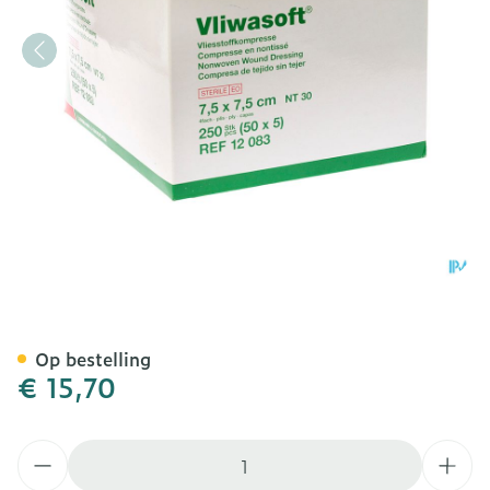
Vliwasoft Kp Ster N/wov.4
Op bestelling
€ 15,70
Aantal