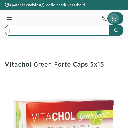
Ga naar de inhoud
Apothekersadvies
Snelle beschikbaarheid
Menu
Zoek
Product, merk, categorie...
Vitachol Green Forte Caps 3x15