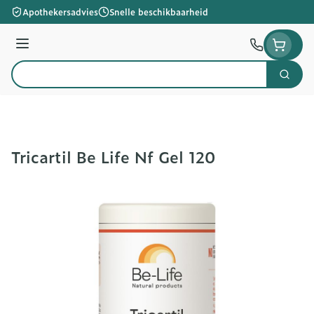
Ga naar de inhoud
Apothekersadvies
Snelle beschikbaarheid
Menu
Zoek
Product, merk, categorie...
Tricartil Be Life Nf Gel 120