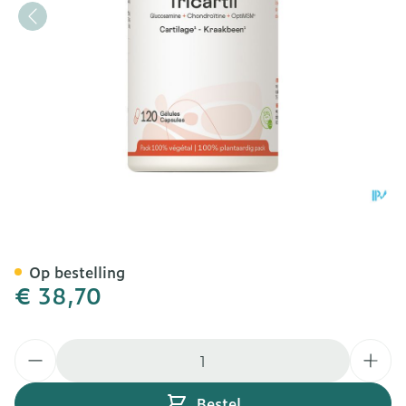
Tricartil Be Life Nf Gel 120
Op bestelling
€ 38,70
Aantal
Bestel