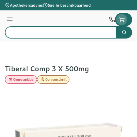
Ga naar de inhoud
Apothekersadvies
Snelle beschikbaarheid
Menu
Zoek
Product, merk, categorie...
Tiberal Comp 3 X 500mg
Geneesmiddel
Op voorschrift