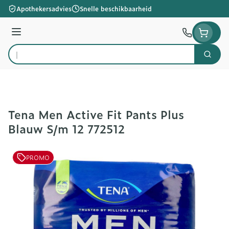
Ga naar de inhoud
Apothekersadvies
Snelle beschikbaarheid
Menu
Zoek
Product, merk, categorie...
Tena Men Active Fit Pants Plus
Blauw S/m 12 772512
PROMO