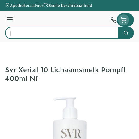
Ga naar de inhoud
Apothekersadvies
Snelle beschikbaarheid
Menu
Zoek
Product, merk, categorie...
Svr Xerial 10 Lichaamsmelk Pompfl
400ml Nf