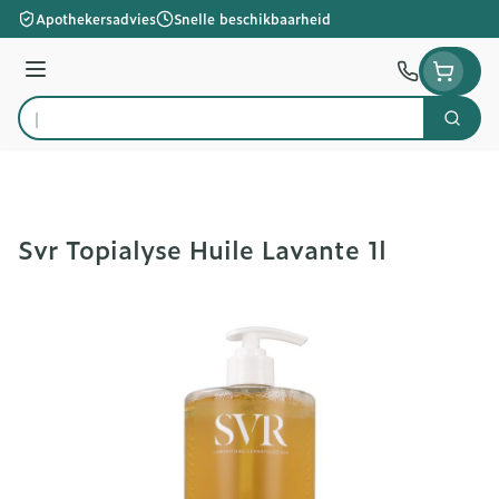
Ga naar de inhoud
Apothekersadvies
Snelle beschikbaarheid
Menu
Zoek
Product, merk, categorie...
Svr Topialyse Huile Lavante 1l