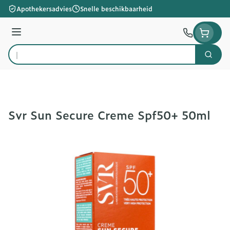
Ga naar de inhoud
Apothekersadvies
Snelle beschikbaarheid
Menu
Zoek
Product, merk, categorie...
Svr Sun Secure Creme Spf50+ 50ml