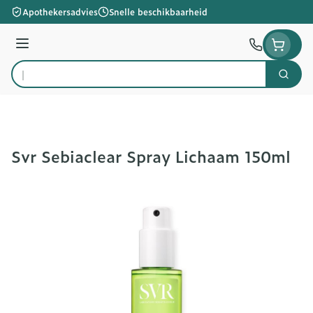
Ga naar de inhoud
Apothekersadvies
Snelle beschikbaarheid
Menu
Zoek
Product, merk, categorie...
Svr Sebiaclear Spray Lichaam 150ml