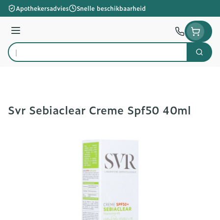
Ga naar de inhoud
Apothekersadvies
Snelle beschikbaarheid
Menu
Zoek
Product, merk, categorie...
Svr Sebiaclear Creme Spf50 40ml