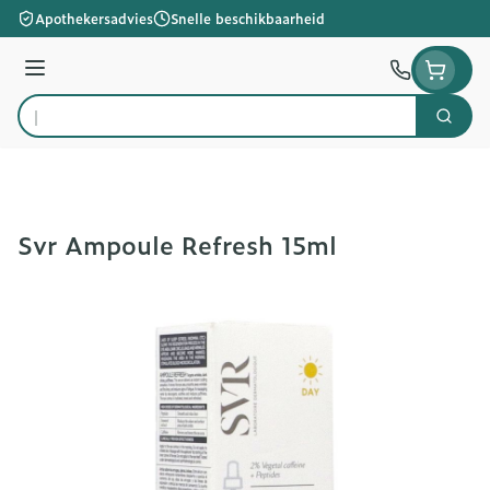
Ga naar de inhoud
Apothekersadvies
Snelle beschikbaarheid
Menu
Zoek
Product, merk, categorie...
Svr Ampoule Refresh 15ml