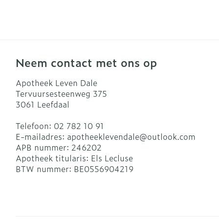
Blaren
Zuurstof
Eelt
Ademhalingsst
Eksteroog - l
Toon meer
Neem contact met ons op
Spieren en ge
Apotheek Leven Dale
Tervuursesteenweg 375
Specifiek vo
Naalden en sp
3061
Leefdaal
Infecties
Lichaamsverz
Spuiten
Telefoon:
02 782 10 91
Deodorant
Oplossing voor
E-mailadres:
apotheeklevendale@
outlook.com
APB nummer:
246202
Gezichtsverzo
Naalden
Luizen
Apotheek titularis:
Els Lecluse
Naalden voor 
BTW nummer:
BE0556904219
- pennaalden
Diagnostica
Toon meer