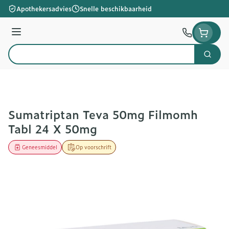
Ga naar de inhoud
Apothekersadvies
Snelle beschikbaarheid
Menu
Zoek
Product, merk, categorie...
Sumatriptan Teva 50mg Filmomh
Tabl 24 X 50mg
Geneesmiddel
Op voorschrift