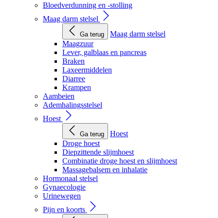
Bloedverdunning en -stolling
Maag darm stelsel
Maag darm stelsel
Ga terug
Maagzuur
Lever, galblaas en pancreas
Braken
Laxeermiddelen
Diarree
Krampen
Aambeien
Ademhalingsstelsel
Hoest
Hoest
Ga terug
Droge hoest
Diepzittende slijmhoest
Combinatie droge hoest en slijmhoest
Massagebalsem en inhalatie
Hormonaal stelsel
Gynaecologie
Urinewegen
Pijn en koorts