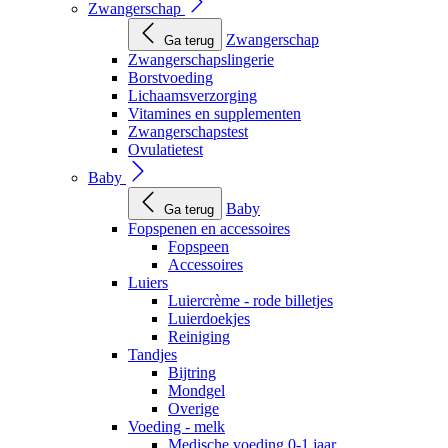
Zwangerschap
Zwangerschap
Ga terug
Zwangerschapslingerie
Borstvoeding
Lichaamsverzorging
Vitamines en supplementen
Zwangerschapstest
Ovulatietest
Baby
Baby
Ga terug
Fopspenen en accessoires
Fopspeen
Accessoires
Luiers
Luiercrème - rode billetjes
Luierdoekjes
Reiniging
Tandjes
Bijtring
Mondgel
Overige
Voeding - melk
Medische voeding 0-1 jaar