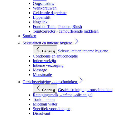
Oogschaduw
Wenkbrauwen
Gekleurde dagcrème
Lippenstift
Nagellak
Fond de Teint | Poeder | Blush
Teintcorrector - camouflerende middelen
Snurken
Seksualiteit en intieme hygiene
Seksualiteit en intieme hygiene
Ga terug
Condooms en anticonceptie
Intiem welzijn
Intieme verzorging
Massage
Menstruatie
Gezichtsreiniging - ontschminken
Gezichtsreiniging - ontschminken
Ga terug
Reinigingsmelk, - crème, -olie en gel
Tonic - lotion
Micellair water
Specifiek voor de ogen
Dissolvant