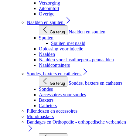
Verzorging
Zitcomfort
Overige
Naalden en spuiten
Naalden en spuiten
Ga terug
Spuiten
Spuiten met naald
Oplossing voor injectie
Naalden
Naalden voor insulinepen - pennaalden
Naaldcontainers
Sondes, baxters en catheters
Sondes, baxters en catheters
Ga terug
Sondes
Accessoires voor sondes
Baxters
Catheters
Pillendozen en accessoires
Mondmaskers
Bandages en Orthopedie - orthopedische verbanden