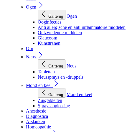
Ogen
Ogen
Ga terug
Ooginfecties
Anti allergische en anti inflammatoire middelen
Ontzwellende middelen
Glaucoom
Kunsttranen
Oor
Neus
Neus
Ga terug
Tabletten
Neussprays en -druppels
Mond en keel
Mond en keel
Ga terug
Zuigtabletten
Spray - oplossing
Anesthesie
Diagnostica
Afslanken
Homeopathie