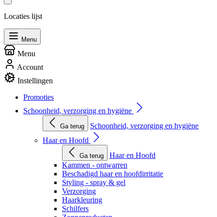
Locaties lijst
Menu
Menu
Account
Instellingen
Promoties
Schoonheid, verzorging en hygiëne
Schoonheid, verzorging en hygiëne
Ga terug
Haar en Hoofd
Haar en Hoofd
Ga terug
Kammen - ontwarren
Beschadigd haar en hoofdirritatie
Styling - spray & gel
Verzorging
Haarkleuring
Schilfers