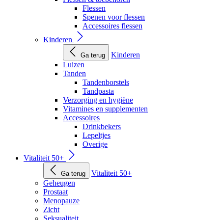
Flessen
Spenen voor flessen
Accessoires flessen
Kinderen
Kinderen
Ga terug
Luizen
Tanden
Tandenborstels
Tandpasta
Verzorging en hygiëne
Vitamines en supplementen
Accessoires
Drinkbekers
Lepeltjes
Overige
Vitaliteit 50+
Vitaliteit 50+
Ga terug
Geheugen
Prostaat
Menopauze
Zicht
Seksualiteit