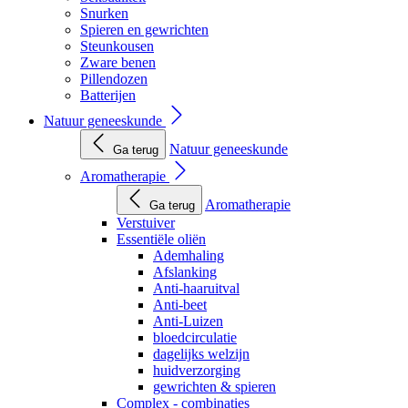
Snurken
Spieren en gewrichten
Steunkousen
Zware benen
Pillendozen
Batterijen
Natuur geneeskunde
Natuur geneeskunde
Ga terug
Aromatherapie
Aromatherapie
Ga terug
Verstuiver
Essentiële oliën
Ademhaling
Afslanking
Anti-haaruitval
Anti-beet
Anti-Luizen
bloedcirculatie
dagelijks welzijn
huidverzorging
gewrichten & spieren
Complex - combinaties