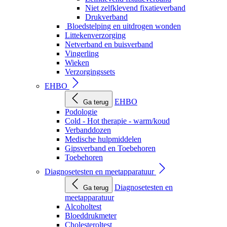
Niet zelfklevend fixatieverband
Drukverband
Bloedstelping en uitdrogen wonden
Littekenverzorging
Netverband en buisverband
Vingerling
Wieken
Verzorgingssets
EHBO
EHBO
Ga terug
Podologie
Cold - Hot therapie - warm/koud
Verbanddozen
Medische hulpmiddelen
Gipsverband en Toebehoren
Toebehoren
Diagnosetesten en meetapparatuur
Diagnosetesten en
Ga terug
meetapparatuur
Alcoholtest
Bloeddrukmeter
Cholesteroltest