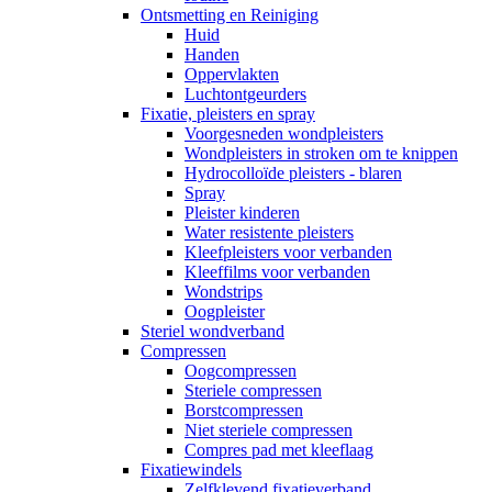
Ontsmetting en Reiniging
Huid
Handen
Oppervlakten
Luchtontgeurders
Fixatie, pleisters en spray
Voorgesneden wondpleisters
Wondpleisters in stroken om te knippen
Hydrocolloïde pleisters - blaren
Spray
Pleister kinderen
Water resistente pleisters
Kleefpleisters voor verbanden
Kleeffilms voor verbanden
Wondstrips
Oogpleister
Steriel wondverband
Compressen
Oogcompressen
Steriele compressen
Borstcompressen
Niet steriele compressen
Compres pad met kleeflaag
Fixatiewindels
Zelfklevend fixatieverband