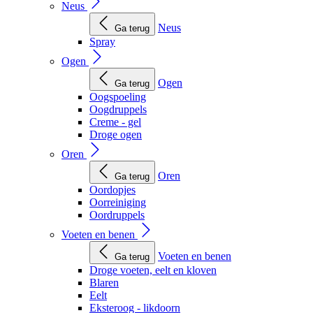
Neus
Neus
Ga terug
Spray
Ogen
Ogen
Ga terug
Oogspoeling
Oogdruppels
Creme - gel
Droge ogen
Oren
Oren
Ga terug
Oordopjes
Oorreiniging
Oordruppels
Voeten en benen
Voeten en benen
Ga terug
Droge voeten, eelt en kloven
Blaren
Eelt
Eksteroog - likdoorn