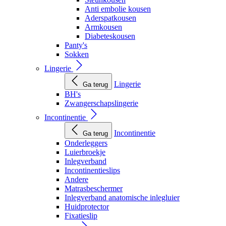
Anti embolie kousen
Aderspatkousen
Armkousen
Diabeteskousen
Panty's
Sokken
Lingerie
Lingerie
Ga terug
BH's
Zwangerschapslingerie
Incontinentie
Incontinentie
Ga terug
Onderleggers
Luierbroekje
Inlegverband
Incontinentieslips
Andere
Matrasbeschermer
Inlegverband anatomische inlegluier
Huidprotector
Fixatieslip