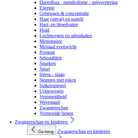
Darmflora - metabolisme - spijsvertering
Energie
Geheugen & concentratie
Haar (uitval) en nagels
Hart- en bloedvaten
Huid
Luchtwegen en ademhalen
Menopauze
Mentaal evenwicht
Prostaat
Seksualiteit
Snurken
Sport
Stress - slaap
Stoppen met roken
Suikerspiegel
Urinewegen
Vermoeidheid
Weerstand
Zwangerschap
Vermoeide benen
Zwangerschap en kinderen
Zwangerschap en kinderen
Ga terug