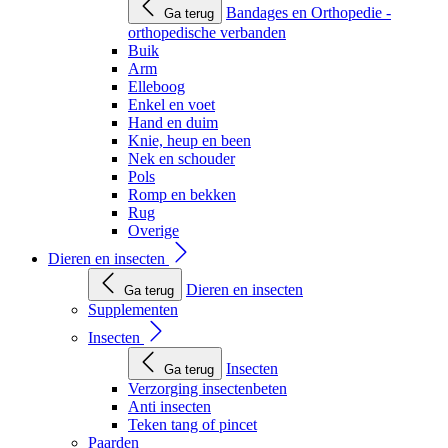
Bandages en Orthopedie -
Ga terug
orthopedische verbanden
Buik
Arm
Elleboog
Enkel en voet
Hand en duim
Knie, heup en been
Nek en schouder
Pols
Romp en bekken
Rug
Overige
Dieren en insecten
Dieren en insecten
Ga terug
Supplementen
Insecten
Insecten
Ga terug
Verzorging insectenbeten
Anti insecten
Teken tang of pincet
Paarden