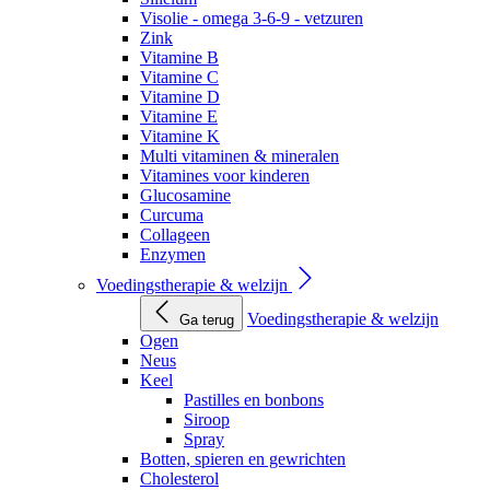
Visolie - omega 3-6-9 - vetzuren
Zink
Vitamine B
Vitamine C
Vitamine D
Vitamine E
Vitamine K
Multi vitaminen & mineralen
Vitamines voor kinderen
Glucosamine
Curcuma
Collageen
Enzymen
Voedingstherapie & welzijn
Voedingstherapie & welzijn
Ga terug
Ogen
Neus
Keel
Pastilles en bonbons
Siroop
Spray
Botten, spieren en gewrichten
Cholesterol