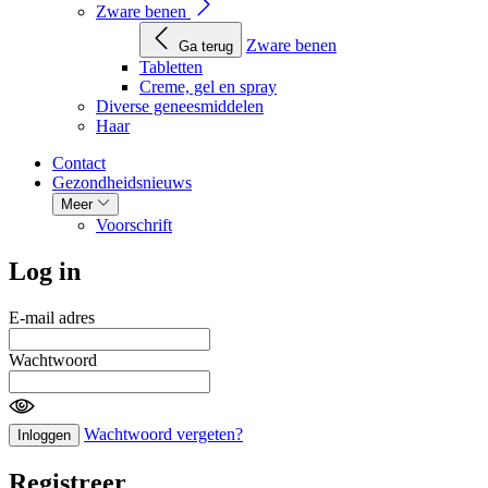
Zware benen
Zware benen
Ga terug
Tabletten
Creme, gel en spray
Diverse geneesmiddelen
Haar
Contact
Gezondheidsnieuws
Meer
Voorschrift
Log in
E-mail adres
Wachtwoord
Wachtwoord vergeten?
Inloggen
Registreer