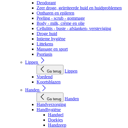
Deodorant
Zeer droge, geïrriteerde huid en huidproblemen
Ontharen en epileren
Peeling - scrub - gommage
Body - milk, crème en olie
Cellulitis - buste - afslanken- versteviging
Droge huid
Intieme hygiëne
Littekens
Massage en sport
Psoriasis
Lippen
Lippen
Ga terug
Voedend
Koortsblazen
Handen
Handen
Ga terug
Handverzorging
Handhygiëne
Handgel
Doekjes
Handzeep