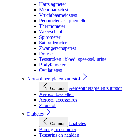
Hartslagmeter
Menopauzetest
Vruchtbaarheidstest
Pedometer - stappenteller
Thermometer
Weegschaal
Spirometer
Saturatiemeter
Zwangerschapstest
Drugtest
Teststroken : bloed, speeksel, urine
Bodyfatmeter
Ovulatietest
Aerosoltherapie en zuurstof
Aerosoltherapie en zuurstof
Ga terug
Aerosol toestellen
Aerosol accessoires
Zuurstof
Diabetes
Diabetes
Ga terug
Bloedglucosemeter
Teststrips en naalden