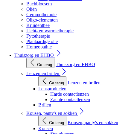
Bachbloesem
Oliën
Gemmotherapie
Oligo-elementen
Kruidenthee
Licht- en warmtetherapie
Fytotherapie
Plantaardige olie
Homeopathie
Thuiszorg en EHBO
Thuiszorg en EHBO
Ga terug
Lenzen en brillen
Lenzen en brillen
Ga terug
Lensproducten
Harde contactlenzen
Zachte contactlenzen
Brillen
Kousen, panty's en sokken
Kousen, panty's en sokken
Ga terug
Kousen
Steunkousen