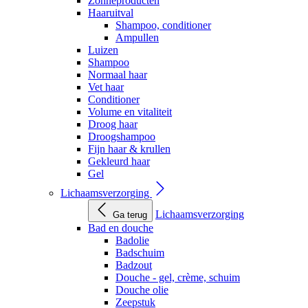
Zonneproducten
Haaruitval
Shampoo, conditioner
Ampullen
Luizen
Shampoo
Normaal haar
Vet haar
Conditioner
Volume en vitaliteit
Droog haar
Droogshampoo
Fijn haar & krullen
Gekleurd haar
Gel
Lichaamsverzorging
Lichaamsverzorging
Ga terug
Bad en douche
Badolie
Badschuim
Badzout
Douche - gel, crème, schuim
Douche olie
Zeepstuk