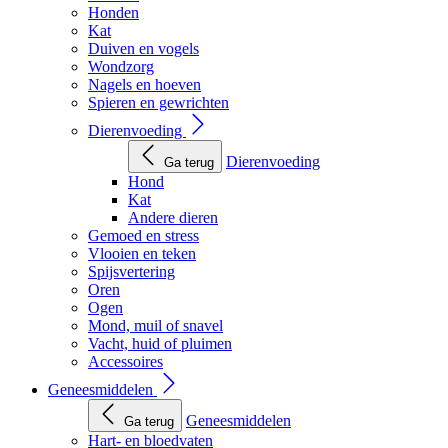
Honden
Kat
Duiven en vogels
Wondzorg
Nagels en hoeven
Spieren en gewrichten
Dierenvoeding
Dierenvoeding
Ga terug
Hond
Kat
Andere dieren
Gemoed en stress
Vlooien en teken
Spijsvertering
Oren
Ogen
Mond, muil of snavel
Vacht, huid of pluimen
Accessoires
Geneesmiddelen
Geneesmiddelen
Ga terug
Hart- en bloedvaten