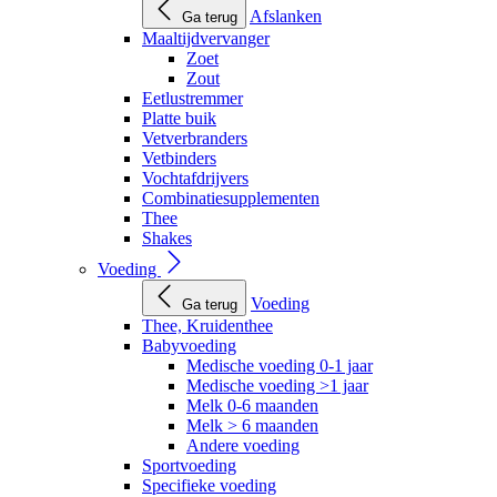
Afslanken
Ga terug
Maaltijdvervanger
Zoet
Zout
Eetlustremmer
Platte buik
Vetverbranders
Vetbinders
Vochtafdrijvers
Combinatiesupplementen
Thee
Shakes
Voeding
Voeding
Ga terug
Thee, Kruidenthee
Babyvoeding
Medische voeding 0-1 jaar
Medische voeding >1 jaar
Melk 0-6 maanden
Melk > 6 maanden
Andere voeding
Sportvoeding
Specifieke voeding