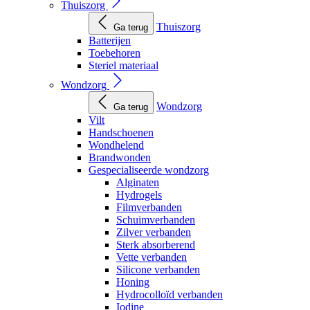
Thuiszorg
Thuiszorg
Ga terug
Batterijen
Toebehoren
Steriel materiaal
Wondzorg
Wondzorg
Ga terug
Vilt
Handschoenen
Wondhelend
Brandwonden
Gespecialiseerde wondzorg
Alginaten
Hydrogels
Filmverbanden
Schuimverbanden
Zilver verbanden
Sterk absorberend
Vette verbanden
Silicone verbanden
Honing
Hydrocolloïd verbanden
Iodine