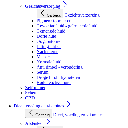
Gezichtsverzorging
Gezichtsverzorging
Ga terug
Pigmentstoornissen
Gevoelige huid - geïrriteerde huid
Gemengde huid
Doffe huid
Oogcontouren
Lifting - filler
Nachtcreme
Masker
Normale huid
Anti rimpel - veroudering
Serum
Droge huid - hydrateren
Rode reactive huid
Zelfbruiner
Scheren
CBD
Dieet, voeding en vitamines
Dieet, voeding en vitamines
Ga terug
Afslanken