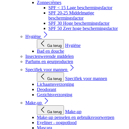
Zonnecrèmes
SPF < 15 Lage beschermingsfactor
SPF 20-25 Middelmatige
beschermingsfactor
SPF 30 Hoge beschermingsfactor
SPF 50 Zeer hoge beschermingsfactor
Hygiëne
Hygiëne
Ga terug
Bad en douche
Insectenwerende middelen
Parfums en geurproducten
Specifiek voor mannen
Specifiek voor mannen
Ga terug
Lichaamsverzorging
Deodorant
Gezichtsverzorging
Make-up
Make-up
Ga terug
Make-up penselen en gebruiksvoorwerpen
Eyeliner - oogpotlood
Mascara