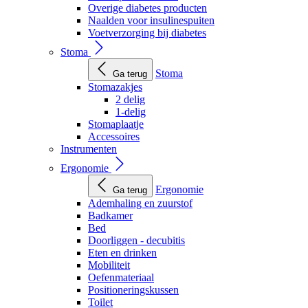
Overige diabetes producten
Naalden voor insulinespuiten
Voetverzorging bij diabetes
Stoma
Stoma
Ga terug
Stomazakjes
2 delig
1-delig
Stomaplaatje
Accessoires
Instrumenten
Ergonomie
Ergonomie
Ga terug
Ademhaling en zuurstof
Badkamer
Bed
Doorliggen - decubitis
Eten en drinken
Mobiliteit
Oefenmateriaal
Positioneringskussen
Toilet