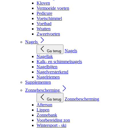
Kloven
Vermoeide voeten
Pedicure
Voetschimmel
Voetbad
Wratten
Zweetvoeten
Nagels
Nagels
Ga terug
Nagellak
Kalk- en schimmelnagels
Nagelbijten
Nagelversterkend
Nagelriemen
Supplementen
Zonnebescherming
Zonnebescherming
Ga terug
Aftersun
Lippen
Zonnebank
Voorbereiding zon
Wintersport - ski