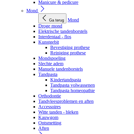
Manicure & pedicure
Mond
Mond
Ga terug
Droge mond
Elektrische tandenborstels
Interdentaal - flos
Kunstgebit
Bevestiging prothese
Reiniging prothese
Mondspoeling
Slechte adem
Manuele tandenborstels
Tandpasta
Kindertandpasta
Tandpasta volwassenen
Tandpasta homeopathie
Orthodontie
Tandvleesproblemen en aften
Accessoires
Witte tanden - bleken
Kauwgom
Ontsmetting
Aften