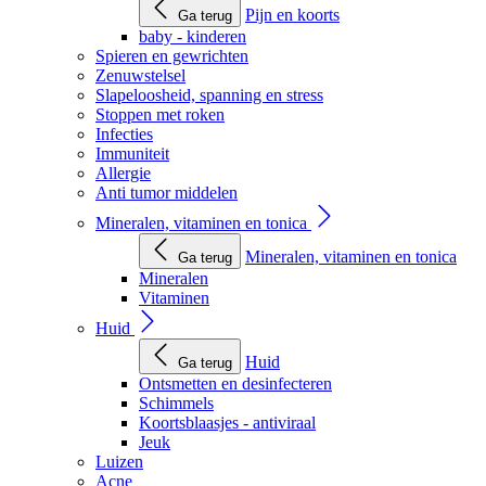
Pijn en koorts
Ga terug
baby - kinderen
Spieren en gewrichten
Zenuwstelsel
Slapeloosheid, spanning en stress
Stoppen met roken
Infecties
Immuniteit
Allergie
Anti tumor middelen
Mineralen, vitaminen en tonica
Mineralen, vitaminen en tonica
Ga terug
Mineralen
Vitaminen
Huid
Huid
Ga terug
Ontsmetten en desinfecteren
Schimmels
Koortsblaasjes - antiviraal
Jeuk
Luizen
Acne