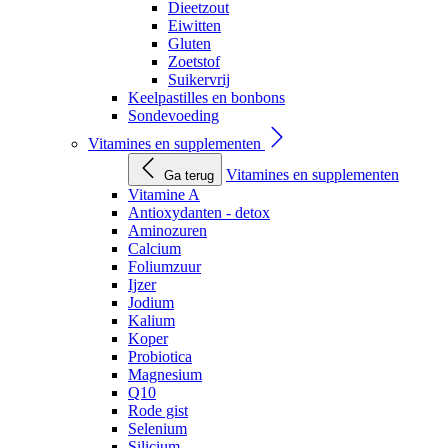
Dieetzout
Eiwitten
Gluten
Zoetstof
Suikervrij
Keelpastilles en bonbons
Sondevoeding
Vitamines en supplementen
Vitamines en supplementen
Ga terug
Vitamine A
Antioxydanten - detox
Aminozuren
Calcium
Foliumzuur
Ijzer
Jodium
Kalium
Koper
Probiotica
Magnesium
Q10
Rode gist
Selenium
Silicium