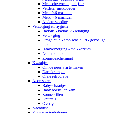
Medische voeding >1 jaar
Verdeler melkpoeder
Melk 0-6 maanden
Melk > 6 maanden
Andere voeding
Verzorging en hygiëne
Badolie - badmelk - reiniging
Verzorging
Droge huid - atopische huid - gevoelige
huid
Haarverzorging - melkkorstjes
Normale huid
Zonnebescherming
Kwaaltjes
Om de neus vrij te maken
Darmkrampen
Orale rehydratie
Accessoires
Babyschaartjes
Baby borstel en kam
Zonnebrillen
Knuffels
Overige
Nachtrust
Flessen & toebehoren