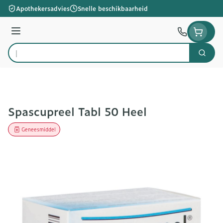
Ga naar de inhoud
Apothekersadvies
Snelle beschikbaarheid
Menu
Zoek
Product, merk, categorie...
Spascupreel Tabl 50 Heel
Geneesmiddel