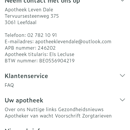
Neem contact met ons op
Apotheek Leven Dale
Tervuursesteenweg 375
3061
Leefdaal
Telefoon:
02 782 10 91
E-mailadres:
apotheeklevendale@
outlook.com
APB nummer:
246202
Apotheek titularis:
Els Lecluse
BTW nummer:
BE0556904219
Klantenservice
FAQ
Uw apotheek
Over ons
Nuttige links
Gezondheidsnieuws
Apotheker van wacht
Voorschrift
Zorgtarieven