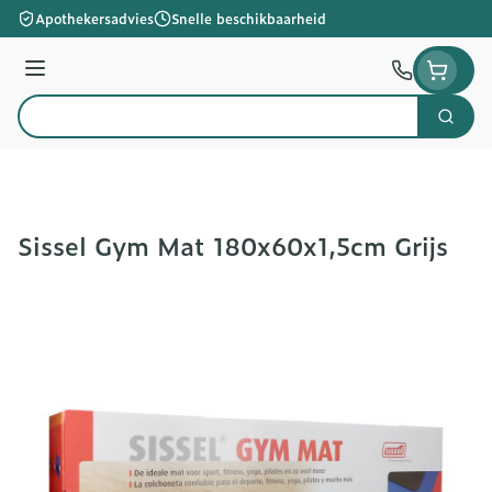
Ga naar de inhoud
Apothekersadvies
Snelle beschikbaarheid
Menu
Zoek
Product, merk, categorie...
Sissel Gym Mat 180x60x1,5cm Grijs