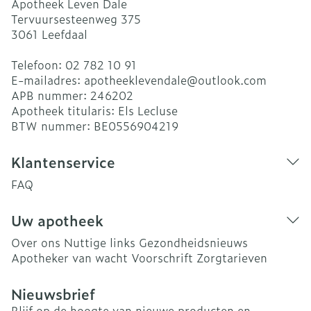
Apotheek Leven Dale
Tervuursesteenweg 375
3061
Leefdaal
Telefoon:
02 782 10 91
E-mailadres:
apotheeklevendale@
outlook.com
APB nummer:
246202
Apotheek titularis:
Els Lecluse
BTW nummer:
BE0556904219
Klantenservice
FAQ
Uw apotheek
Over ons
Nuttige links
Gezondheidsnieuws
Apotheker van wacht
Voorschrift
Zorgtarieven
Nieuwsbrief
Blijf op de hoogte van nieuwe producten en