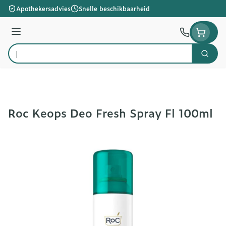
Ga naar de inhoud
Apothekersadvies
Snelle beschikbaarheid
Menu
Zoek
Product, merk, categorie...
Roc Keops Deo Fresh Spray Fl 100ml