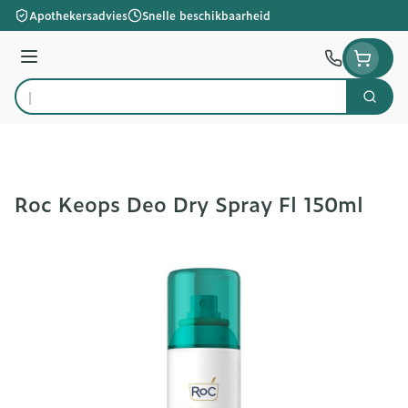
Ga naar de inhoud
Apothekersadvies
Snelle beschikbaarheid
Menu
Zoek
Product, merk, categorie...
Roc Keops Deo Dry Spray Fl 150ml