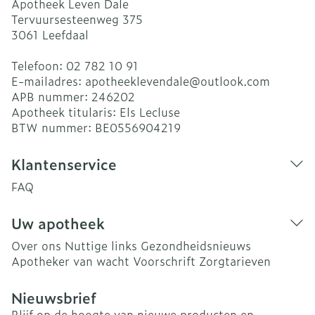
Apotheek Leven Dale
Tervuursesteenweg 375
3061
Leefdaal
Telefoon:
02 782 10 91
E-mailadres:
apotheeklevendale@
outlook.com
APB nummer:
246202
Apotheek titularis:
Els Lecluse
BTW nummer:
BE0556904219
Klantenservice
FAQ
Uw apotheek
Over ons
Nuttige links
Gezondheidsnieuws
Apotheker van wacht
Voorschrift
Zorgtarieven
Nieuwsbrief
Blijf op de hoogte van nieuwe producten en