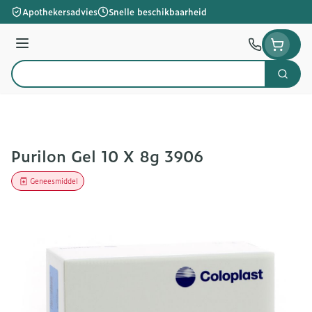
Ga naar de inhoud
Apothekersadvies
Snelle beschikbaarheid
Menu
Zoek
Product, merk, categorie...
Purilon Gel 10 X 8g 3906
Geneesmiddel