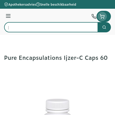
Ga naar de inhoud
Apothekersadvies
Snelle beschikbaarheid
Menu
Zoek
Product, merk, categorie...
Pure Encapsulations Ijzer-C Caps 60