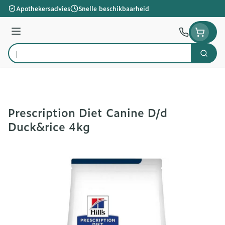
Ga naar de inhoud
Apothekersadvies
Snelle beschikbaarheid
Menu
Zoek
Product, merk, categorie...
Prescription Diet Canine D/d
Duck&rice 4kg