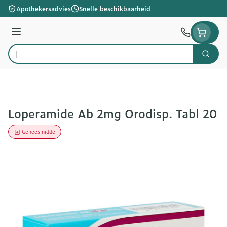
Ga naar de inhoud
Apothekersadvies
Snelle beschikbaarheid
Menu
Zoek
Product, merk, categorie...
Loperamide Ab 2mg Orodisp. Tabl 20
Geneesmiddel