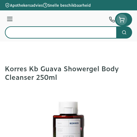
Ga naar de inhoud
Apothekersadvies
Snelle beschikbaarheid
Menu
Zoek
Product, merk, categorie...
Korres Kb Guava Showergel Body
Cleanser 250ml