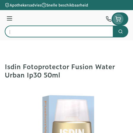
Ga naar de inhoud
Apothekersadvies
Snelle beschikbaarheid
Menu
Zoek
Product, merk, categorie...
Isdin Fotoprotector Fusion Water
Urban Ip30 50ml