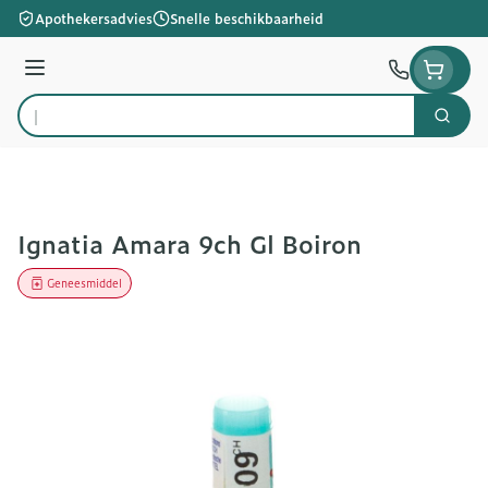
Ga naar de inhoud
Apothekersadvies
Snelle beschikbaarheid
Menu
Zoek
Product, merk, categorie...
Ignatia Amara 9ch Gl Boiron
Geneesmiddel