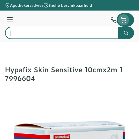
Ga naar de inhoud
Apothekersadvies
Snelle beschikbaarheid
Menu
Zoek
Product, merk, categorie...
Hypafix Skin Sensitive 10cmx2m 1
7996604