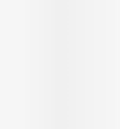
erende
Parfums en
geurproducten
CBD